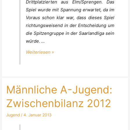
SG
Drittplatzierten aus Elm/Sprengen. Das
Elm/Spr.-
Spiel wurde mit Spannung erwartet, da im
Bous/Wadg.
Voraus schon klar war, dass dieses Spiel
44:33
richtungsweisend in der Entscheidung um
(22:16)
die Spitzengruppe in der Saarlandliga sein
würde. …
Weiterlesen »
Männliche A-Jugend:
Zwischenbilanz 2012
Jugend
/
4. Januar 2013