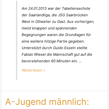
A-
Am 24.01.2013 war der Tabellensechste
Jugend
der Saarlandliga, die JSG Saarbrücken
männlich:
West in Ottweiler zu Gast. Aus vorherigen,
HSG
meist knappen und spannenden
Ottweiler/Steinbach
Begegnungen waren die Grundlagen für
–
eine weitere hitzige Partie gegeben.
JSG
Unterstützt durch Guido Esseln stellte
Saarbrücken
Fabian Wiesel die Mannschaft gut auf die
West
bevorstehenden 60 Minuten ein. …
32:28
(15:13)
Weiterlesen »
A-Jugend männlich: