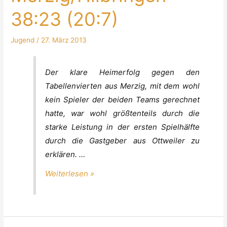
38:23 (20:7)
Jugend
/
27. März 2013
A-
Der klare Heimerfolg gegen den
Jugend
Tabellenvierten aus Merzig, mit dem wohl
männlich:
kein Spieler der beiden Teams gerechnet
HSG
hatte, war wohl größtenteils durch die
Ottweiler/Steinbach
starke Leistung in der ersten Spielhälfte
–
durch die Gastgeber aus Ottweiler zu
SG
erklären. …
TuS
Brotdorf/HSV
Weiterlesen »
Merzig/Hilbringen
38:23
(20:7)