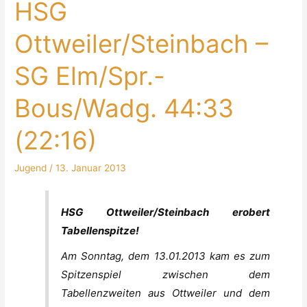
HSG
Ottweiler/Steinbach –
SG Elm/Spr.-
Bous/Wadg. 44:33
(22:16)
Jugend
/
13. Januar 2013
A-
HSG Ottweiler/Steinbach erobert
Jugend
Tabellenspitze!
männlich:
HSG
Am Sonntag, dem 13.01.2013 kam es zum
Ottweiler/Steinbach
Spitzenspiel zwischen dem
–
Tabellenzweiten aus Ottweiler und dem