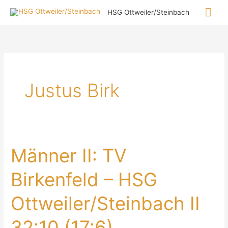
Zum
Hau
HSG Ottweiler/Steinbach
Inhalt
springen
Justus Birk
Männer II: TV
Birkenfeld – HSG
Ottweiler/Steinbach II
32:10 (17:6)