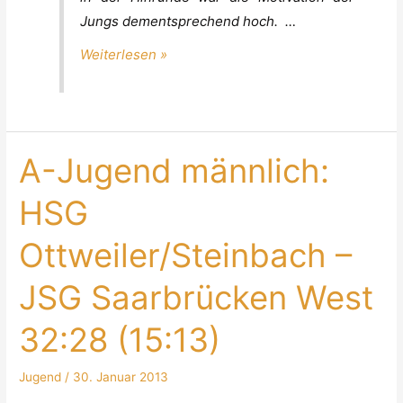
Ottweiler/Steinbach
Jungs dementsprechend hoch. …
–
HSG
Weiterlesen »
Dudweiler/Fischbach
39:29
A-Jugend männlich:
HSG
Ottweiler/Steinbach –
JSG Saarbrücken West
32:28 (15:13)
Jugend
/
30. Januar 2013