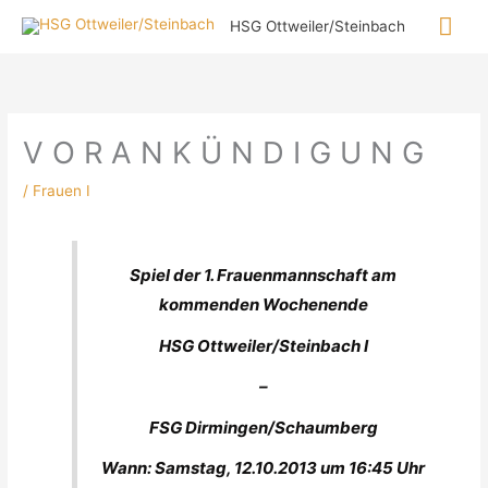
Zum
Hau
HSG Ottweiler/Steinbach
Inhalt
springen
V O R A N K Ü N D I G U N G
/
Frauen I
Spiel der 1. Frauenmannschaft am
kommenden Wochenende
HSG Ottweiler/Steinbach I
–
FSG Dirmingen/Schaumberg
Wann: Samstag, 12.10.2013 um 16:45 Uhr