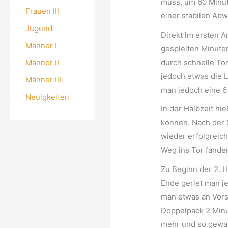
muss, um 60 Minut
Frauen III
einer stabilen Ab
Jugend
Direkt im ersten A
Männer I
gespielten Minuten
durch schnelle Tor
Männer II
jedoch etwas die L
Männer III
man jedoch eine 6 
Neuigkeiten
In der Halbzeit hi
können. Nach der 
wieder erfolgreic
Weg ins Tor fande
Zu Beginn der 2. H
Ende geriet man j
man etwas an Vors
Doppelpack 2 Minu
mehr und so gewan