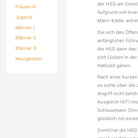
der HSG am Sonnta
Frauen III
Aufgrund von krank
Jugend
Mann-Kader antre
Männer I
Die sich des Öfte
Männer II
anfänglicher Führ
Männer III
die HSG dann das H
sich Lücken in der
Neuigkeiten
Halbzeit gehen.
Nach einer kurzen 
es sollte über die
Angriff nicht belo
Ausgleich (47‘) mo
Schlussmann (Simon
glücklich mit ein
Somit hat die HSG