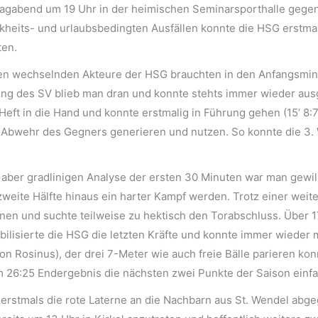
gabend um 19 Uhr in der heimischen Seminarsporthalle gegen 
heits- und urlaubsbedingten Ausfällen konnte die HSG erstmals
ten.
ren wechselnden Akteure der HSG brauchten in den Anfangsminut
ung des SV blieb man dran und konnte stehts immer wieder aus
eft in die Hand und konnte erstmalig in Führung gehen (15‘ 8:
 Abwehr des Gegners generieren und nutzen. So konnte die 3. W
aber gradlinigen Analyse der ersten 30 Minuten war man gewill
 zweite Hälfte hinaus ein harter Kampf werden. Trotz einer wei
hnen und suchte teilweise zu hektisch den Torabschluss. Über 17:
bilisierte die HSG die letzten Kräfte und konnte immer wieder
 Rosinus), der drei 7-Meter wie auch freie Bälle parieren kon
em 26:25 Endergebnis die nächsten zwei Punkte der Saison einf
 erstmals die rote Laterne an die Nachbarn aus St. Wendel ab