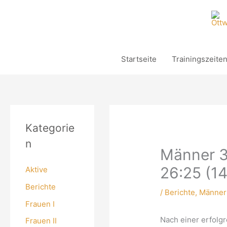
Zum
Inhalt
springen
Startseite
Trainingszeite
Kategorie
n
Männer 3
26:25 (14
Aktive
Berichte
/
Berichte
,
Männer 
Frauen I
Nach einer erfolg
Frauen II