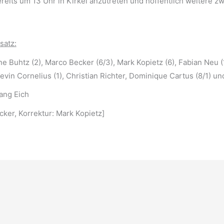
reits um 13 Uhr in Kirkel anzutreten und hoffentlich weitere 
satz:
ne Buhtz (2), Marco Becker (6/3), Mark Kopietz (6), Fabian Neu 
Kevin Cornelius (1), Christian Richter, Dominique Cartus (8/1) u
ang Eich
cker, Korrektur: Mark Kopietz]