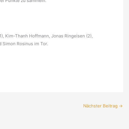
zwei Punkte zu sammeln.
(1), Kim-Thanh Hoffmann, Jonas Ringeisen (2),
nd Simon Rosinus im Tor.
Nächster Beitrag
→