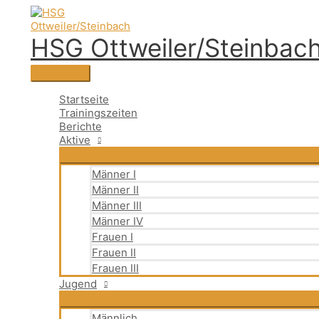
Zum
Suchen
Hauptmenü
Suchen
Inhalt
nach:
springen
HSG Ottweiler/Steinbac
Startseite
Trainingszeiten
Berichte
Aktive
Männer I
Männer II
Männer III
Männer IV
Frauen I
Frauen II
Frauen III
Jugend
Männlich