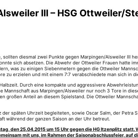
sweiler III – HSG Ottweiler/Ste
llten diesmal zwei Punkte gegen Marpingen/Alsweiler III her.
onnte sich absetzen. Die Abwehr der Ottweiler Frauen hatte i
ndern, was zu einigen Siebenmetern gegen die Ottweiler Mannsc
e zu erzielen und mit einem 7:7 verabschiedete man sich in di
e Halbzeit. Durch eine kompakte und aggressivere Abwehrleistun
e Mannschaft aus Marpingen/Alsweiler nur noch 3 Tore in diese
nen großen Anteil an diesem Spielstand. Die Ottweiler Mannscha
z der späten Uhrzeit begleiteten, sowie Oscar Salm, der Petra Sc
aft während der ganzen Saison an der Uhr betreut.
, den 25.04.2015 um 15 Uhr gegen die HG Itzenplitz statt. Wi
emeinsam mit uns, im Rahmen der Saisonabschlussfeier, auf d