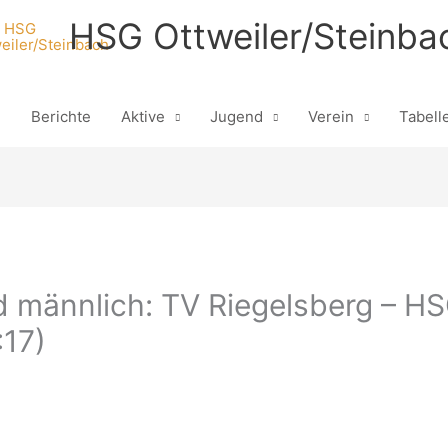
HSG Ottweiler/Steinba
n
Berichte
Aktive
Jugend
Verein
Tabell
 männlich: TV Riegelsberg – HS
:17)