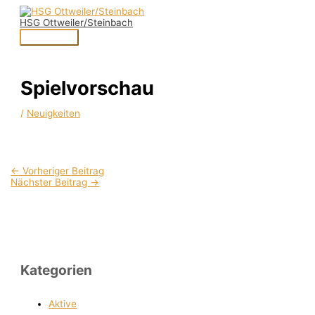
Zum
Hauptmenü
Inhalt
HSG Ottweiler/Steinbach
springen
Spielvorschau
/
Neuigkeiten
←
Vorheriger Beitrag
Nächster Beitrag
→
Kategorien
Aktive