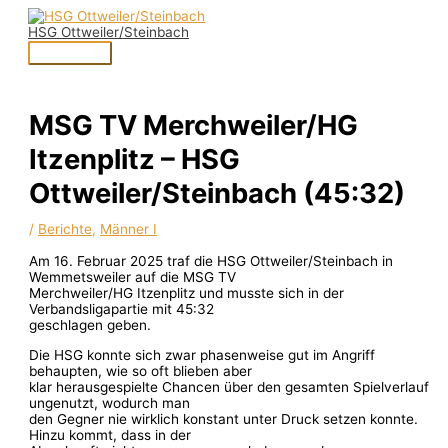
Zum
Hauptmenü
Inhalt
HSG Ottweiler/Steinbach
springen
MSG TV Merchweiler/HG
Itzenplitz – HSG
Ottweiler/Steinbach (45:32)
/
Berichte
,
Männer I
Am 16. Februar 2025 traf die HSG Ottweiler/Steinbach in
Wemmetsweiler auf die MSG TV
Merchweiler/HG Itzenplitz und musste sich in der
Verbandsligapartie mit 45:32
geschlagen geben.
Die HSG konnte sich zwar phasenweise gut im Angriff
behaupten, wie so oft blieben aber
klar herausgespielte Chancen über den gesamten Spielverlauf
ungenutzt, wodurch man
den Gegner nie wirklich konstant unter Druck setzen konnte.
Hinzu kommt, dass in der