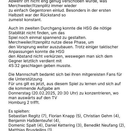
Abwehr oft nicht eng genug verschoben wurde, was
Merchweiler/Itzenplitz immer wieder
zu einfach Gegentoren einlud. Besonders in der ersten
Halbzeit war der Rückstand so
zumeist konstant.
Auch im zweiten Durchgang konnte die HSG die nötige
Stabilität nicht finden, um das
Spiel noch einmal spannend zu gestalten.
Merchweiler/Itzenplitz nutze diese Phase, um
den Vorsprung weiter auszubauen. Trotz einiger taktischer
Anpassungen konnte die HSG
den Abstand nicht verkürzen, weswegen man sich dem
Gegner letztlich verdient mit
45:32 geschlagen geben musste.
Die Mannschaft bedankt sich bei ihren mitgereisten Fans für
die Unterstützung
Für uns gilt es jetzt, aus diesem Spiel zu lernen und sich auf
die kommende Aufgabe am
Donnerstag (20.02.2025, 20:30 Uhr) zu konzentrieren, wo
man auswärts auf den TV
Homburg 2 trifft.
Es spielten:
Sebastian Regitz (7), Florian Knapp (5), Christian Gehm (4),
Benjamin Haßdenteufel (4),
Domenic Spalt (4), Daniel Kettering (3), Benedikt Neufang (2),
Matthias Brusdeilins (1),