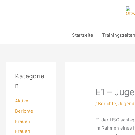
Zum
Inhalt
springen
Startseite
Trainingszeite
Kategorie
n
E1 – Juge
Aktive
/
Berichte
,
Jugend
Berichte
E1 der HSG schlägt
Frauen I
Im Rahmen eines H
Frauen II