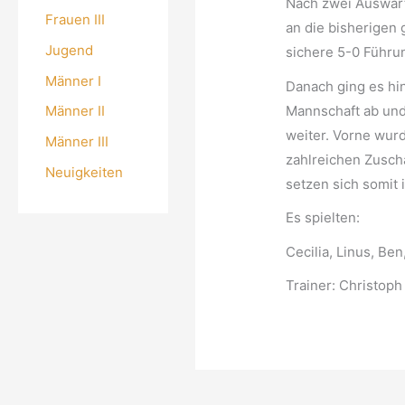
Nach zwei Auswärt
Frauen III
an die bisherigen
Jugend
sichere 5-0 Führun
Männer I
Danach ging es hin
Mannschaft ab und 
Männer II
weiter. Vorne wurd
Männer III
zahlreichen Zusch
Neuigkeiten
setzen sich somit 
Es spielten:
Cecilia, Linus, Ben
Trainer: Christoph