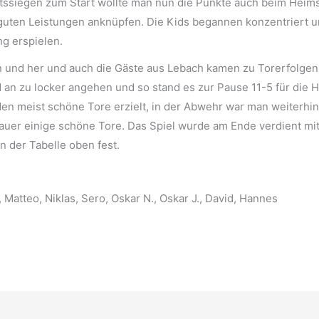
ssiegen zum Start wollte man nun die Punkte auch beim Heimsp
 guten Leistungen anknüpfen. Die Kids begannen konzentriert u
g erspielen.
 und her und auch die Gäste aus Lebach kamen zu Torerfolgen. 
an zu locker angehen und so stand es zur Pause 11-5 für die HS
en meist schöne Tore erzielt, in der Abwehr war man weiterhin
auer einige schöne Tore. Das Spiel wurde am Ende verdient m
in der Tabelle oben fest.
, Matteo, Niklas, Sero, Oskar N., Oskar J., David, Hannes