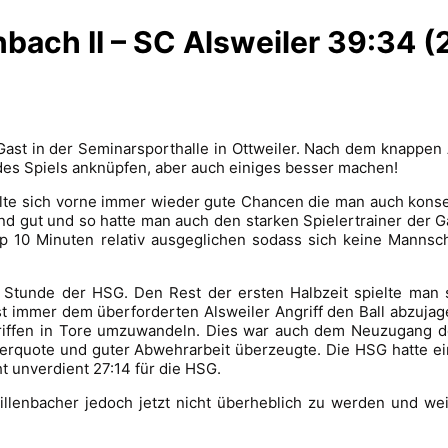
bach II – SC Alsweiler 39:34 (
Gast in der Seminarsporthalle in Ottweiler. Nach dem knappen
des Spiels anknüpfen, aber auch einiges besser machen!
elte sich vorne immer wieder gute Chancen die man auch kon
 gut und so hatte man auch den starken Spielertrainer der Gä
pp 10 Minuten relativ ausgeglichen sodass sich keine Mannsc
Stunde der HSG. Den Rest der ersten Halbzeit spielte man 
t immer dem überforderten Alsweiler Angriff den Ball abzujag
fen in Tore umzuwandeln. Dies war auch dem Neuzugang de
erquote und guter Abwehrarbeit überzeugte. Die HSG hatte ein
t unverdient 27:14 für die HSG.
llenbacher jedoch jetzt nicht überheblich zu werden und wei