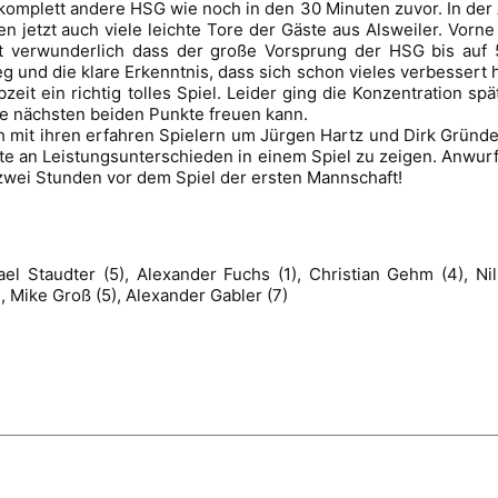
komplett andere HSG wie noch in den 30 Minuten zuvor. In de
en jetzt auch viele leichte Tore der Gäste aus Alsweiler. Vor
ht verwunderlich dass der große Vorsprung der HSG bis auf
g und die klare Erkenntnis, dass sich schon vieles verbessert h
zeit ein richtig tolles Spiel. Leider ging die Konzentration spä
ie nächsten beiden Punkte freuen kann.
it ihren erfahren Spielern um Jürgen Hartz und Dirk Gründe
te an Leistungsunterschieden in einem Spiel zu zeigen. Anwurf
zwei Stunden vor dem Spiel der ersten Mannschaft!
ael Staudter (5), Alexander Fuchs (1), Christian Gehm (4), N
, Mike Groß (5), Alexander Gabler (7)