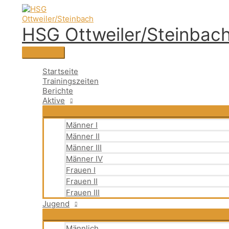
Zum
Suchen
Hauptmenü
Suchen
Inhalt
nach:
springen
HSG Ottweiler/Steinbac
Startseite
Trainingszeiten
Berichte
Aktive
Männer I
Männer II
Männer III
Männer IV
Frauen I
Frauen II
Frauen III
Jugend
Männlich