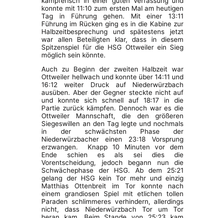
kämpferisch in einer guten Verfassung und
konnte mit 11:10 zum ersten Mal am heutigen
Tag in Führung gehen. Mit einer 13:11
Führung im Rücken ging es in die Kabine zur
Halbzeitbesprechung und spätestens jetzt
war allen Beteiligten klar, dass in diesem
Spitzenspiel für die HSG Ottweiler ein Sieg
möglich sein könnte.
Auch zu Beginn der zweiten Halbzeit war
Ottweiler hellwach und konnte über 14:11 und
16:12 weiter Druck auf Niederwürzbach
ausüben. Aber der Gegner steckte nicht auf
und konnte sich schnell auf 18:17 in die
Partie zurück kämpfen. Dennoch war es die
Ottweiler Mannschaft, die den größeren
Siegeswillen an den Tag legte und nochmals
in der schwächsten Phase der
Niederwürzbacher einen 23:18 Vorsprung
erzwangen. Knapp 10 Minuten vor dem
Ende schien es als sei dies die
Vorentscheidung, jedoch begann nun die
Schwächephase der HSG. Ab dem 25:21
gelang der HSG kein Tor mehr und einzig
Matthias Ottenbreit im Tor konnte nach
einem grandiosen Spiel mit etlichen tollen
Paraden schlimmeres verhindern, allerdings
nicht, dass Niederwürzbach Tor um Tor
heran kam. Beim Stande von 25:23 kam