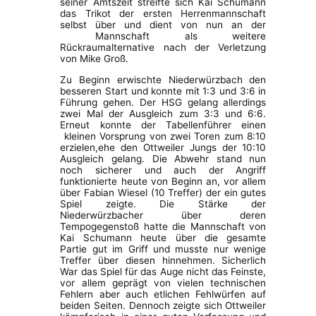
seiner Amtszeit streifte sich Kai Schumann
das Trikot der ersten Herrenmannschaft
selbst über und dient von nun an der
Mannschaft als weitere
Rückraumalternative nach der Verletzung
von Mike Groß.
Zu Beginn erwischte Niederwürzbach den
besseren Start und konnte mit 1:3 und 3:6 in
Führung gehen. Der HSG gelang allerdings
zwei Mal der Ausgleich zum 3:3 und 6:6.
Erneut konnte der Tabellenführer einen
kleinen Vorsprung von zwei Toren zum 8:10
erzielen,ehe den Ottweiler Jungs der 10:10
Ausgleich gelang. Die Abwehr stand nun
noch sicherer und auch der Angriff
funktionierte heute von Beginn an, vor allem
über Fabian Wiesel (10 Treffer) der ein gutes
Spiel zeigte. Die Stärke der
Niederwürzbacher über deren
Tempogegenstoß hatte die Mannschaft von
Kai Schumann heute über die gesamte
Partie gut im Griff und musste nur wenige
Treffer über diesen hinnehmen. Sicherlich
War das Spiel für das Auge nicht das Feinste,
vor allem geprägt von vielen technischen
Fehlern aber auch etlichen Fehlwürfen auf
beiden Seiten. Dennoch zeigte sich Ottweiler