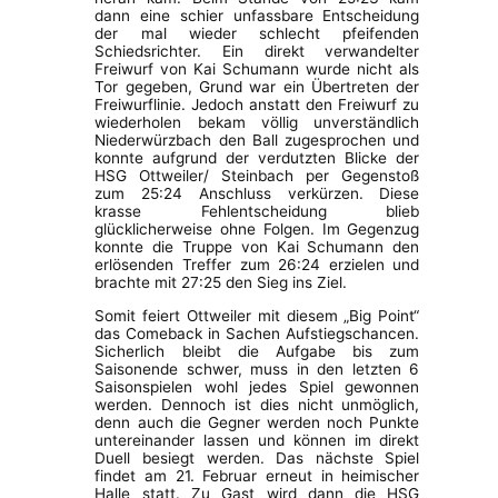
dann eine schier unfassbare Entscheidung
der mal wieder schlecht pfeifenden
Schiedsrichter. Ein direkt verwandelter
Freiwurf von Kai Schumann wurde nicht als
Tor gegeben, Grund war ein Übertreten der
Freiwurflinie. Jedoch anstatt den Freiwurf zu
wiederholen bekam völlig unverständlich
Niederwürzbach den Ball zugesprochen und
konnte aufgrund der verdutzten Blicke der
HSG Ottweiler/ Steinbach per Gegenstoß
zum 25:24 Anschluss verkürzen. Diese
krasse Fehlentscheidung blieb
glücklicherweise ohne Folgen. Im Gegenzug
konnte die Truppe von Kai Schumann den
erlösenden Treffer zum 26:24 erzielen und
brachte mit 27:25 den Sieg ins Ziel.
Somit feiert Ottweiler mit diesem „Big Point“
das Comeback in Sachen Aufstiegschancen.
Sicherlich bleibt die Aufgabe bis zum
Saisonende schwer, muss in den letzten 6
Saisonspielen wohl jedes Spiel gewonnen
werden. Dennoch ist dies nicht unmöglich,
denn auch die Gegner werden noch Punkte
untereinander lassen und können im direkt
Duell besiegt werden. Das nächste Spiel
findet am 21. Februar erneut in heimischer
Halle statt. Zu Gast wird dann die HSG