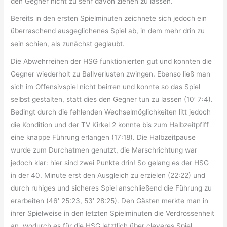
den Gegner nicht zu sehr davon ziehen zu lassen.
Bereits in den ersten Spielminuten zeichnete sich jedoch ein
überraschend ausgeglichenes Spiel ab, in dem mehr drin zu
sein schien, als zunächst geglaubt.
Die Abwehrreihen der HSG funktionierten gut und konnten die
Gegner wiederholt zu Ballverlusten zwingen. Ebenso ließ man
sich im Offensivspiel nicht beirren und konnte so das Spiel
selbst gestalten, statt dies den Gegner tun zu lassen (10′ 7:4).
Bedingt durch die fehlenden Wechselmöglichkeiten litt jedoch
die Kondition und der TV Kirkel 2 konnte bis zum Halbzeitpfiff
eine knappe Führung erlangen (17:18). Die Halbzeitpause
wurde zum Durchatmen genutzt, die Marschrichtung war
jedoch klar: hier sind zwei Punkte drin! So gelang es der HSG
in der 40. Minute erst den Ausgleich zu erzielen (22:22) und
durch ruhiges und sicheres Spiel anschließend die Führung zu
erarbeiten (46′ 25:23, 53′ 28:25). Den Gästen merkte man in
ihrer Spielweise in den letzten Spielminuten die Verdrossenheit
an, wodurch es für die HSG letztlich über cleveres Spiel