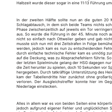
Halbzeit wurde dieser sogar in eine 11:13 Führung u
In der zweiten Hälfte sollte nun an die guten 20
Schlagabtausch, in dem sich beide Teams nichts schen
Phase zwischenzeitlich auf jeweils ein Tor verringer
aus. So wurde die Führung in der 45. Minute noch au
nicht so einfach nach Ottweiler geben und gab nich
musste sich nun mit drei Zeitstrafen in Folge bemüh
werden, jedoch kam es nun zu entscheidenden Fehle
durch einfache technische Fehler kam es unnötig zum 
auf die Deckung, was zu Absprachefehlern führte. So
der letzten Spielminute gelang der HSG dagegen nur n
die Zeit herunter zu spielen, doch 10 Sekunden vor S
hergegeben. Durch tatkräftige Unterstützung des He
kam der Tabellendritte hier zunächst ohne großart
verloren. Der Ausgleichstreffer konnte hier im Ge
Niederlage einstecken.
Alles in allem war es von beiden Seiten eine körperl
jedoch aufgrund eigener Fehler und unglücklichen 