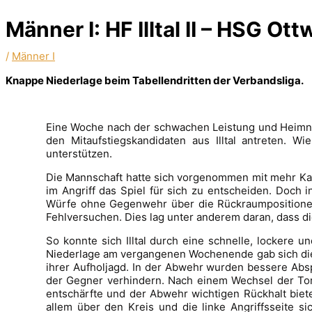
Männer I: HF Illtal II – HSG Ot
/
Männer I
Knappe Niederlage beim Tabellendritten der Verbandsliga.
Eine Woche nach der schwachen Leistung und Heimni
den Mitaufstiegskandidaten aus Illtal antreten. W
unterstützen.
Die Mannschaft hatte sich vorgenommen mit mehr Kam
im Angriff das Spiel für sich zu entscheiden. Doch i
Würfe ohne Gegenwehr über die Rückraumpositionen 
Fehlversuchen. Dies lag unter anderem daran, dass d
So konnte sich Illtal durch eine schnelle, lockere u
Niederlage am vergangenen Wochenende gab sich die M
ihrer Aufholjagd. In der Abwehr wurden bessere Absp
der Gegner verhindern. Nach einem Wechsel der Torhü
entschärfte und der Abwehr wichtigen Rückhalt biet
allem über den Kreis und die linke Angriffsseite s