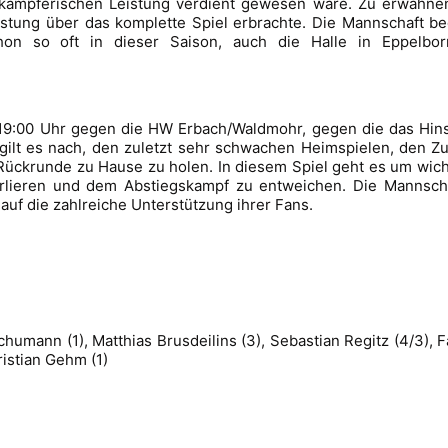
 kämpferischen Leistung verdient gewesen wäre. Zu erwähnen 
eistung über das komplette Spiel erbrachte. Die Mannschaft be
hon so oft in dieser Saison, auch die Halle in Eppelbor
00 Uhr gegen die HW Erbach/Waldmohr, gegen die das Hinsp
gilt es nach, den zuletzt sehr schwachen Heimspielen, den 
 Rückrunde zu Hause zu holen. In diesem Spiel geht es um wic
erlieren und dem Abstiegskampf zu entweichen. Die Mannscha
auf die zahlreiche Unterstützung ihrer Fans.
chumann (1), Matthias Brusdeilins (3), Sebastian Regitz (4/3), F
ristian Gehm (1)