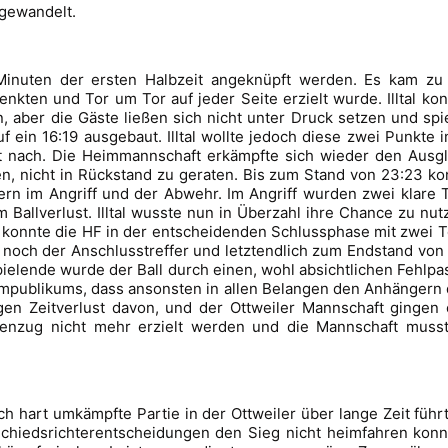
mgewandelt.
 Minuten der ersten Halbzeit angeknüpft werden. Es kam z
kten und Tor um Tor auf jeder Seite erzielt wurde. Illtal kon
n, aber die Gäste ließen sich nicht unter Druck setzen und sp
f ein 16:19 ausgebaut. Illtal wollte jedoch diese zwei Punkte
t nach. Die Heimmannschaft erkämpfte sich wieder den Ausgl
en, nicht in Rückstand zu geraten. Bis zum Stand von 23:23 ko
rn im Angriff und der Abwehr. Im Angriff wurden zwei klare
Ballverlust. Illtal wusste nun in Überzahl ihre Chance zu nut
 konnte die HF in der entscheidenden Schlussphase mit zwei T
och der Anschlusstreffer und letztendlich zum Endstand von 27
pielende wurde der Ball durch einen, wohl absichtlichen Fehlp
impublikums, dass ansonsten in allen Belangen den Anhängern 
igen Zeitverlust davon, und der Ottweiler Mannschaft ginge
genzug nicht mehr erzielt werden und die Mannschaft musst
ich hart umkämpfte Partie in der Ottweiler über lange Zeit füh
Schiedsrichterentscheidungen den Sieg nicht heimfahren kon