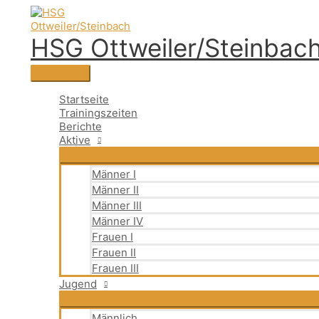
Zum
Suchen
Hauptmenü
Suchen
Inhalt
nach:
springen
HSG Ottweiler/Steinbac
Startseite
Trainingszeiten
Berichte
Aktive
Männer I
Männer II
Männer III
Männer IV
Frauen I
Frauen II
Frauen III
Jugend
Männlich