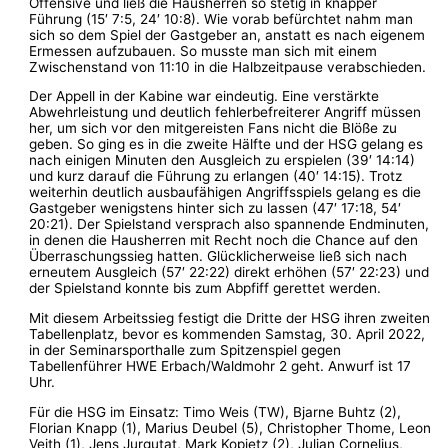
Offensive und ließ die Hausherren so stetig in knapper
Führung (15′ 7:5, 24′ 10:8). Wie vorab befürchtet nahm man
sich so dem Spiel der Gastgeber an, anstatt es nach eigenem
Ermessen aufzubauen. So musste man sich mit einem
Zwischenstand von 11:10 in die Halbzeitpause verabschieden.
Der Appell in der Kabine war eindeutig. Eine verstärkte
Abwehrleistung und deutlich fehlerbefreiterer Angriff müssen
her, um sich vor den mitgereisten Fans nicht die Blöße zu
geben. So ging es in die zweite Hälfte und der HSG gelang es
nach einigen Minuten den Ausgleich zu erspielen (39′ 14:14)
und kurz darauf die Führung zu erlangen (40′ 14:15). Trotz
weiterhin deutlich ausbaufähigen Angriffsspiels gelang es die
Gastgeber wenigstens hinter sich zu lassen (47′ 17:18, 54′
20:21). Der Spielstand versprach also spannende Endminuten,
in denen die Hausherren mit Recht noch die Chance auf den
Überraschungssieg hatten. Glücklicherweise ließ sich nach
erneutem Ausgleich (57′ 22:22) direkt erhöhen (57′ 22:23) und
der Spielstand konnte bis zum Abpfiff gerettet werden.
Mit diesem Arbeitssieg festigt die Dritte der HSG ihren zweiten
Tabellenplatz, bevor es kommenden Samstag, 30. April 2022,
in der Seminarsporthalle zum Spitzenspiel gegen
Tabellenführer HWE Erbach/Waldmohr 2 geht. Anwurf ist 17
Uhr.
Für die HSG im Einsatz: Timo Weis (TW), Bjarne Buhtz (2),
Florian Knapp (1), Marius Deubel (5), Christopher Thome, Leon
Veith (1), Jens Jurgutat, Mark Kopietz (2), Julian Cornelius,