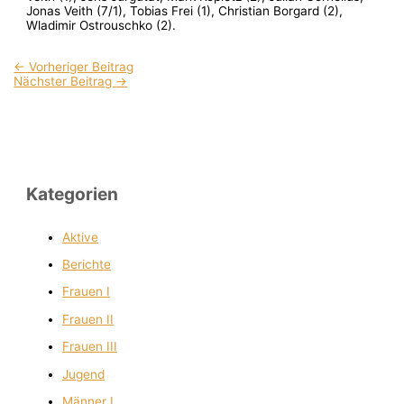
Jonas Veith (7/1), Tobias Frei (1), Christian Borgard (2),
Wladimir Ostrouschko (2).
←
Vorheriger Beitrag
Nächster Beitrag
→
Kategorien
Aktive
Berichte
Frauen I
Frauen II
Frauen III
Jugend
Männer I