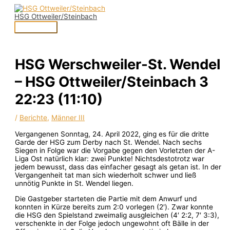
Zum
Hauptmenü
Inhalt
HSG Ottweiler/Steinbach
springen
HSG Werschweiler-St. Wendel
– HSG Ottweiler/Steinbach 3
22:23 (11:10)
/
Berichte
,
Männer III
Vergangenen Sonntag, 24. April 2022, ging es für die dritte
Garde der HSG zum Derby nach St. Wendel. Nach sechs
Siegen in Folge war die Vorgabe gegen den Vorletzten der A-
Liga Ost natürlich klar: zwei Punkte! Nichtsdestotrotz war
jedem bewusst, dass das einfacher gesagt als getan ist. In der
Vergangenheit tat man sich wiederholt schwer und ließ
unnötig Punkte in St. Wendel liegen.
Die Gastgeber starteten die Partie mit dem Anwurf und
konnten in Kürze bereits zum 2:0 vorlegen (2′). Zwar konnte
die HSG den Spielstand zweimalig ausgleichen (4′ 2:2, 7′ 3:3),
verschenkte in der Folge jedoch ungewohnt oft Bälle in der