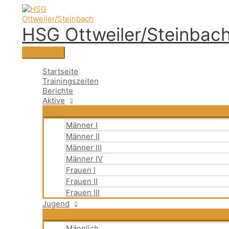
Zum
Suchen
Hauptmenü
Suchen
Inhalt
nach:
springen
HSG Ottweiler/Steinbac
Startseite
Trainingszeiten
Berichte
Aktive
Männer I
Männer II
Männer III
Männer IV
Frauen I
Frauen II
Frauen III
Jugend
Männlich