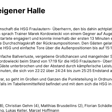
eigener Halle
aft die HSG Fraulautern- Überherrn, den bis dahin achtplatzi
n sprach Trainer Marek Kordowiecki von einem Gegner auf Auge
artete engagiert und konnte innerhalb der ersten 13 Minuten 
e Durchschlagskraft der Rückraumpositionen. Den Gästen gelang
ie HSG und einfache Tore über die Außenpositionen bis auf 15:
 Einfache Ballverluste, vergebene Großchancen und mangelnder 
Kordowiecki beim Stand von 17:19 für die HSG Fraulautern- Übe
Gäste unterbrochen und der Abstand durch kämpferische Leistu
inuten, die sich von 22:22 über 24:24 bis zum 25:25 Endstand a
r, so geht im Großen und Ganzen die Punkteteilung in Ordnung
falls im Tabellenmittelfeld befindet und mit dem sich die HSG 
, Christian Gehm (4), Matthias Brusdeilins (2), Florian Schädler 
ng, Lukas Keller, Marcel Hoffmann