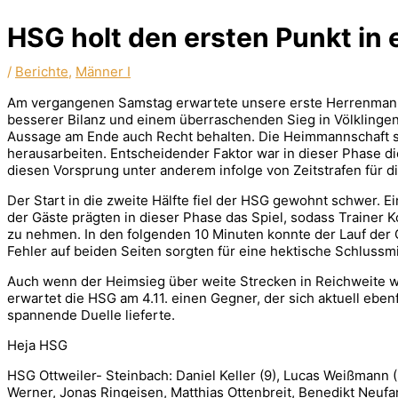
HSG holt den ersten Punkt in 
/
Berichte
,
Männer I
Am vergangenen Samstag erwartete unsere erste Herrenmannsch
besserer Bilanz und einem überraschenden Sieg in Völklinge
Aussage am Ende auch Recht behalten. Die Heimmannschaft st
herausarbeiten. Entscheidender Faktor war in dieser Phase di
diesen Vorsprung unter anderem infolge von Zeitstrafen für d
Der Start in die zweite Hälfte fiel der HSG gewohnt schwer.
der Gäste prägten in dieser Phase das Spiel, sodass Trainer 
zu nehmen. In den folgenden 10 Minuten konnte der Lauf der 
Fehler auf beiden Seiten sorgten für eine hektische Schlussm
Auch wenn der Heimsieg über weite Strecken in Reichweite wa
erwartet die HSG am 4.11. einen Gegner, der sich aktuell eben
spannende Duelle lieferte.
Heja HSG
HSG Ottweiler- Steinbach: Daniel Keller (9), Lucas Weißmann (8)
Werner, Jonas Ringeisen, Matthias Ottenbreit, Benedikt Neufa