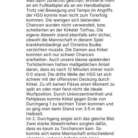
Was dann zunächst geschah, erinnerte mehr
an ein Fußballspiel als an ein Handballspiel.
Trotz viel Bewegung und Tempo im Angriffs
der HSG konnte man nicht zum Torerfolg
kommen. Die wenigen sich bietenden
Chancen wurden nicht verwandelt, bzw.
scheiterten an der Kirkeler Torfrau. Die
eigene Abwehr stand ebenfalls sehr sicher,
obwohl die Mannschaft in diesem Spiel
krankheitsbedingt auf Christina Budke
verzichten musste. Die Damen aus Kirkel
konnten sich nur schwer Chancen
erarbeiten. Auch unsere klasse spielenden
Torhüterinnen hatten maßgeblichen Anteil
daran, dass es nach 12 Minuten immer noch
0:0 stand. Die dritte Welle der HSG tat sich
schwer mit der offensiven Deckung durch
Kirkel. Zu oft kamen Pässe einen Moment zu
spät an oder man fand nicht die ideale
Wurfposition. Durch Unkonzentriertheit und
Fehlpässe konnte Kirkel gegen Ende von
Durchgang 1 zu leichten Toren kommen und
so ging man beim Stand von 3:5 in die
Halbzeit.
Im 2. Durchgang zeigte sich das gleiche Bild.
Zwei starke Abwehrreihen sorgten dafür,
dass es kaum zu Torchancen kam. So
konnte sich keine Mannschaft entscheidend