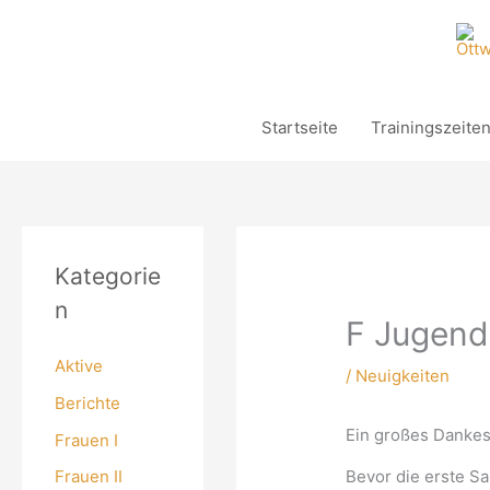
Zum
Inhalt
springen
Startseite
Trainingszeite
Kategorie
n
F Jugend
Aktive
/
Neuigkeiten
Berichte
Ein großes Dankes
Frauen I
Bevor die erste Sa
Frauen II