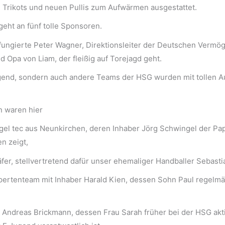
n Trikots und neuen Pullis zum Aufwärmen ausgestattet.
eht an fünf tolle Sponsoren.
 fungierte Peter Wagner, Direktionsleiter der Deutschen Vermö
d Opa von Liam, der fleißig auf Torejagd geht.
ugend, sondern auch andere Teams der HSG wurden mit tollen Au
n waren hier
gel tec aus Neunkirchen, deren Inhaber Jörg Schwingel der Papa
n zeigt,
äfer, stellvertretend dafür unser ehemaliger Handballer Sebasti
pertenteam mit Inhaber Harald Kien, dessen Sohn Paul regelmäß
i Andreas Brickmann, dessen Frau Sarah früher bei der HSG akt