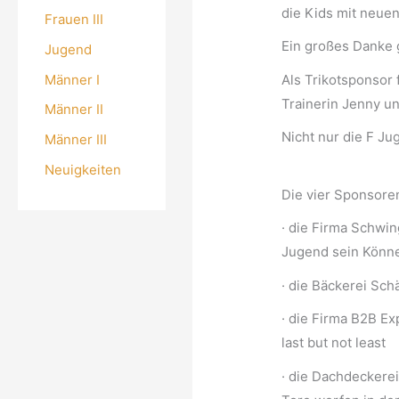
die Kids mit neue
Frauen III
Ein großes Danke g
Jugend
Männer I
Als Trikotsponsor
Trainerin Jenny un
Männer II
Nicht nur die F J
Männer III
Neuigkeiten
Die vier Sponsore
· die Firma Schwin
Jugend sein Könne
· die Bäckerei Sch
· die Firma B2B Ex
last but not least
· die Dachdeckere