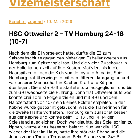
Vizemeisterschaft
Berichte
,
Jugend
/
19. Mai 2026
HSG Ottweiler 2 – TV Homburg 24-18
(10-7)
Nach dem die E1 vorgelegt hatte, durfte die E2 zum
Saisonabschluss gegen den bisherigen Tabellenzweiten aus
Homburg zum Spitzenspiel ran. Und die vielen Zuschauer in
der Halle kamen voll auf ihre Kosten. Motiviert bis in die
Haarspitzen gingen die Kids von Jenny und Anna ins Spiel.
Homburg trat überwiegend mit dem älteren Jahrgang an und
war unserer Mannschaft in Sachen Kraft und Körper
überlegen. Die erste Hälfte startete total ausgeglichen und bis
zum 6-6 wechselte die Führung. Dann trat Ottweiler aufs Gas,
konnte drei Tore in Folge erzielen und mit 9-6 und dem
Halbzeitstand von 10-7 ein kleines Polster erspielen. In der
Kabine wurde gespannt gelauscht, was die Trainerinnen für
die zweite Hälfte vorhatten. Homburg kam zunächst besser
aus der Kabine und konnte beim 13-13 und 14-14 den
Spielstand ausgleichen. Doch wer glaubte, das Spiel schien zu
kippen, wurde eines besseren belehrt. Nun war die HSG
wieder der Herr im Haus, hatte ihre stärkste Phase und die
Jungs zogen Tor um Tor davon. Beim Stande von 24-18