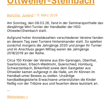
Ottweiler-Steinbach
Berichte
,
Jugend
/
11. März 2026
Am Sonntag, den 08.03.26, fand in der Seminarsporthalle das
diesjährige Mini-Turnier der Handballer der HSG
Ottweiler/Steinbach statt.
Aufgrund hoher Anmeldezahlen verschiedener Vereine fanden
an diesem Tag zwei Turniere hintereinander statt. So spielten
zunächst morgens die Jahrgänge 2020 und jünger ihr Turnier
und im Anschluss gegen Mittag waren die Jahrgänge
2018/2019 an der Reihe.
Circa 150 Kinder der Vereine aus Elm-Sprengen, Oberthal,
Saarbrücken, Erbach-Waldmohr, Quierschied, Homburg,
Schwarzenbach, Birkenfeld sowie dem Gastgeber aus
Ottweiler kamen aufgeregt in die Halle, um ihr Können im
Handball unter Beweis zu stellen. Unzählige
handballbegeisterte Erwachsene unterstützten die Kinder
fleißig von der Tribüne aus und feuerten diese lautstark an.
…
Weiterlesen »