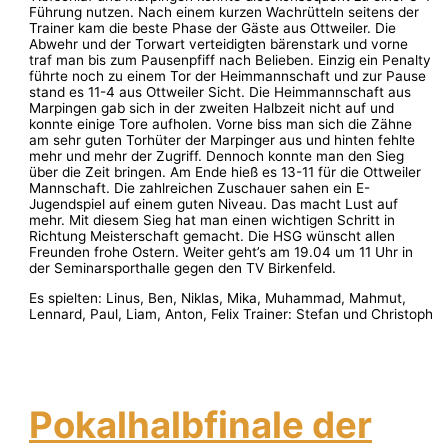
Führung nutzen. Nach einem kurzen Wachrütteln seitens der
Trainer kam die beste Phase der Gäste aus Ottweiler. Die
Abwehr und der Torwart verteidigten bärenstark und vorne
traf man bis zum Pausenpfiff nach Belieben. Einzig ein Penalty
führte noch zu einem Tor der Heimmannschaft und zur Pause
stand es 11-4 aus Ottweiler Sicht. Die Heimmannschaft aus
Marpingen gab sich in der zweiten Halbzeit nicht auf und
konnte einige Tore aufholen. Vorne biss man sich die Zähne
am sehr guten Torhüter der Marpinger aus und hinten fehlte
mehr und mehr der Zugriff. Dennoch konnte man den Sieg
über die Zeit bringen. Am Ende hieß es 13-11 für die Ottweiler
Mannschaft. Die zahlreichen Zuschauer sahen ein E-
Jugendspiel auf einem guten Niveau. Das macht Lust auf
mehr. Mit diesem Sieg hat man einen wichtigen Schritt in
Richtung Meisterschaft gemacht. Die HSG wünscht allen
Freunden frohe Ostern. Weiter geht’s am 19.04 um 11 Uhr in
der Seminarsporthalle gegen den TV Birkenfeld.
Es spielten: Linus, Ben, Niklas, Mika, Muhammad, Mahmut,
Lennard, Paul, Liam, Anton, Felix Trainer: Stefan und Christoph
Pokalhalbfinale der