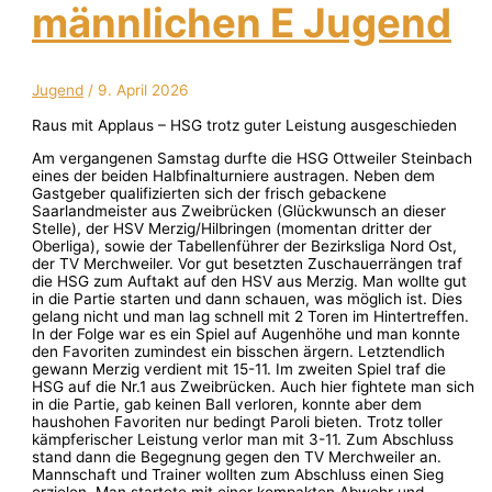
männlichen E Jugend
Jugend
/
9. April 2026
Raus mit Applaus – HSG trotz guter Leistung ausgeschieden
Am vergangenen Samstag durfte die HSG Ottweiler Steinbach
eines der beiden Halbfinalturniere austragen. Neben dem
Gastgeber qualifizierten sich der frisch gebackene
Saarlandmeister aus Zweibrücken (Glückwunsch an dieser
Stelle), der HSV Merzig/Hilbringen (momentan dritter der
Oberliga), sowie der Tabellenführer der Bezirksliga Nord Ost,
der TV Merchweiler. Vor gut besetzten Zuschauerrängen traf
die HSG zum Auftakt auf den HSV aus Merzig. Man wollte gut
in die Partie starten und dann schauen, was möglich ist. Dies
gelang nicht und man lag schnell mit 2 Toren im Hintertreffen.
In der Folge war es ein Spiel auf Augenhöhe und man konnte
den Favoriten zumindest ein bisschen ärgern. Letztendlich
gewann Merzig verdient mit 15-11. Im zweiten Spiel traf die
HSG auf die Nr.1 aus Zweibrücken. Auch hier fightete man sich
in die Partie, gab keinen Ball verloren, konnte aber dem
haushohen Favoriten nur bedingt Paroli bieten. Trotz toller
kämpferischer Leistung verlor man mit 3-11. Zum Abschluss
stand dann die Begegnung gegen den TV Merchweiler an.
Mannschaft und Trainer wollten zum Abschluss einen Sieg
erzielen. Man startete mit einer kompakten Abwehr und