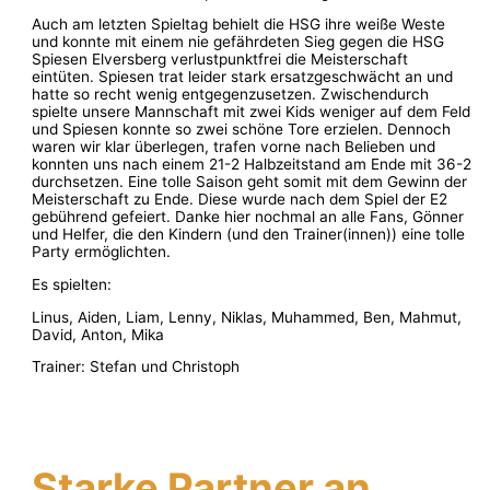
Auch am letzten Spieltag behielt die HSG ihre weiße Weste
und konnte mit einem nie gefährdeten Sieg gegen die HSG
Spiesen Elversberg verlustpunktfrei die Meisterschaft
eintüten. Spiesen trat leider stark ersatzgeschwächt an und
hatte so recht wenig entgegenzusetzen. Zwischendurch
spielte unsere Mannschaft mit zwei Kids weniger auf dem Feld
und Spiesen konnte so zwei schöne Tore erzielen. Dennoch
waren wir klar überlegen, trafen vorne nach Belieben und
konnten uns nach einem 21-2 Halbzeitstand am Ende mit 36-2
durchsetzen. Eine tolle Saison geht somit mit dem Gewinn der
Meisterschaft zu Ende. Diese wurde nach dem Spiel der E2
gebührend gefeiert. Danke hier nochmal an alle Fans, Gönner
und Helfer, die den Kindern (und den Trainer(innen)) eine tolle
Party ermöglichten.
Es spielten:
Linus, Aiden, Liam, Lenny, Niklas, Muhammed, Ben, Mahmut,
David, Anton, Mika
Trainer: Stefan und Christoph
Starke Partner an