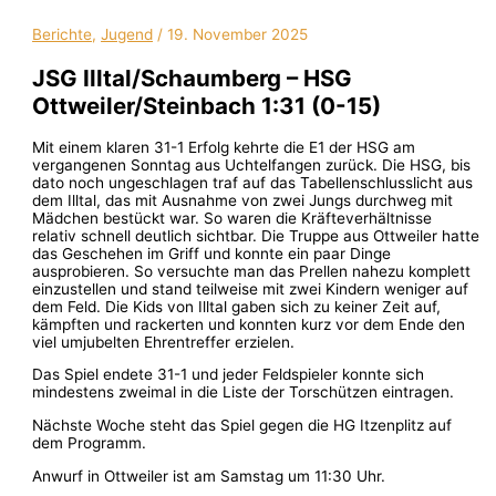
Berichte
,
Jugend
/
19. November 2025
JSG Illtal/Schaumberg – HSG
Ottweiler/Steinbach 1:31 (0-15)
Mit einem klaren 31-1 Erfolg kehrte die E1 der HSG am
vergangenen Sonntag aus Uchtelfangen zurück. Die HSG, bis
dato noch ungeschlagen traf auf das Tabellenschlusslicht aus
dem Illtal, das mit Ausnahme von zwei Jungs durchweg mit
Mädchen bestückt war. So waren die Kräfteverhältnisse
relativ schnell deutlich sichtbar. Die Truppe aus Ottweiler hatte
das Geschehen im Griff und konnte ein paar Dinge
ausprobieren. So versuchte man das Prellen nahezu komplett
einzustellen und stand teilweise mit zwei Kindern weniger auf
dem Feld. Die Kids von Illtal gaben sich zu keiner Zeit auf,
kämpften und rackerten und konnten kurz vor dem Ende den
viel umjubelten Ehrentreffer erzielen.
Das Spiel endete 31-1 und jeder Feldspieler konnte sich
mindestens zweimal in die Liste der Torschützen eintragen.
Nächste Woche steht das Spiel gegen die HG Itzenplitz auf
dem Programm.
Anwurf in Ottweiler ist am Samstag um 11:30 Uhr.