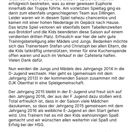
erfolgreich bestreiten, was zu einer gewissen Euphorie
innerhalb der Truppe führte. Am vorletzten Spieltag ging es
dann zum ebenfalls ungeschlagenen Team aus Dillingen.
Leider waren wir in diesem Spiel nahezu chancenlos und
kamen mit einer hohen Niederlage im Gepäck nach Hause.
Das letzte Spiel verloren wir ebenfalls beim Tabellenzweiten
aus Brotdorf und die Kids beendeten diese Saison auf einem
verdienten dritten Platz. Erfreulich war hier die sehr gute
Trainingsbeteiligung aller Mädels und Jungs. Bedanken möchte
sich das Trainerteam Stefan und Christoph bei allen Eltern, die
die Kids tatkräftig unterstützen, immer für eine Kuchenspende
offen waren und auch im Verkauf in der Cafeteria halfen.
Vielen Dank dafür.
Nun werden die Jungs und Mädels des Jahrgangs 2014 in die
D-Jugend wechseln. Hier geht es (gemeinsam mit dem
Jahrgang 2013) in der kommenden Saison zusammen mit der
DJK Oberthal in eine Spielgemeinschaft.
Der Jahrgang 2015 bleibt in der E-Jugend und freut sich auf
den Jahrgang 2016, der aus der F Jugend dazu stoßen wird.
Total erfreulich ist, dass in der Saison viele Mädchen
dazukamen, so dass der Jahrgang 2015 gemeinsam mit dem
Jahrgang 2016 als weibliche E-Jugend an den Start gehen
wird. Uns Trainern hat es mit den Kids wahnsinnigen Spaß
gemacht und wir wünschen allen weiterhin viel Spaß und
Erfolg bei der HSG.