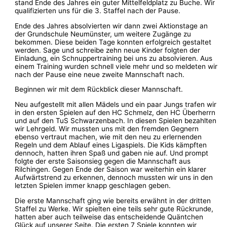
stand Ende des Jahres ein guter Mittelfeldplatz zu Buche. Wir
qualifizierten uns für die 3. Staffel nach der Pause.
Ende des Jahres absolvierten wir dann zwei Aktionstage an
der Grundschule Neumünster, um weitere Zugänge zu
bekommen. Diese beiden Tage konnten erfolgreich gestaltet
werden. Sage und schreibe zehn neue Kinder folgten der
Einladung, ein Schnuppertraining bei uns zu absolvieren. Aus
einem Training wurden schnell viele mehr und so meldeten wir
nach der Pause eine neue zweite Mannschaft nach.
Beginnen wir mit dem Rückblick dieser Mannschaft.
Neu aufgestellt mit allen Mädels und ein paar Jungs trafen wir
in den ersten Spielen auf den HC Schmelz, den HC Überherrn
und auf den TuS Schwarzenbach. In diesen Spielen bezahlten
wir Lehrgeld. Wir mussten uns mit den fremden Gegnern
ebenso vertraut machen, wie mit den neu zu erlernenden
Regeln und dem Ablauf eines Ligaspiels. Die Kids kämpften
dennoch, hatten ihren Spaß und gaben nie auf. Und prompt
folgte der erste Saisonsieg gegen die Mannschaft aus
Rilchingen. Gegen Ende der Saison war weiterhin ein klarer
Aufwärtstrend zu erkennen, dennoch mussten wir uns in den
letzten Spielen immer knapp geschlagen geben.
Die erste Mannschaft ging wie bereits erwähnt in der dritten
Staffel zu Werke. Wir spielten eine teils sehr gute Rückrunde,
hatten aber auch teilweise das entscheidende Quäntchen
Glück auf unserer Seite. Die ersten 7 Spiele konnten wir