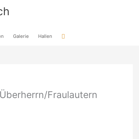
ch
Suchen
en
Galerie
Hallen
 Überherrn/Fraulautern