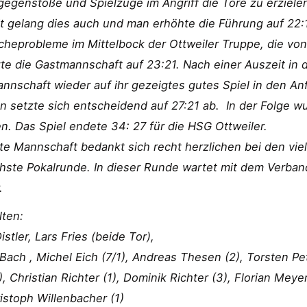
genstöße und Spielzüge im Angriff die Tore zu erzielen
t gelang dies auch und man erhöhte die Führung auf 22:1
cheprobleme im Mittelbock der Ottweiler Truppe, die vo
te die Gastmannschaft auf 23:21. Nach einer Auszeit in 
nschaft wieder auf ihr gezeigtes gutes Spiel in den An
 setzte sich entscheidend auf 27:21 ab. In der Folge wu
. Das Spiel endete 34: 27 für die HSG Ottweiler.
tte Mannschaft bedankt sich recht herzlichen bei den vie
hste Pokalrunde. In dieser Runde wartet mit dem Verband
.
lten:
istler, Lars Fries (beide Tor),
Bach , Michel Eich (7/1), Andreas Thesen (2), Torsten Pet
5), Christian Richter (1), Dominik Richter (3), Florian Me
ristoph Willenbacher (1)