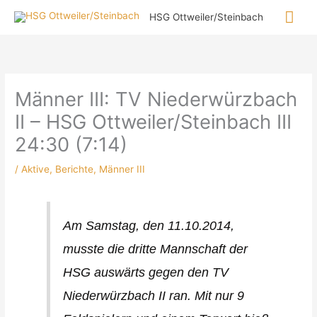
Zum
Hau
HSG Ottweiler/Steinbach
Inhalt
springen
Männer III: TV Niederwürzbach
II – HSG Ottweiler/Steinbach III
24:30 (7:14)
/
Aktive
,
Berichte
,
Männer III
Am Samstag, den 11.10.2014,
musste die dritte Mannschaft der
HSG auswärts gegen den TV
Niederwürzbach II ran. Mit nur 9