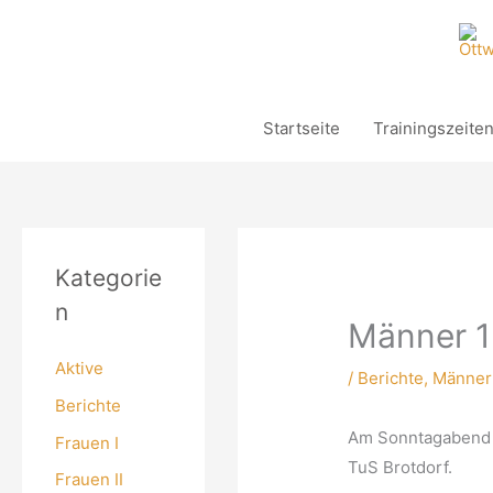
Zum
Inhalt
springen
Startseite
Trainingszeite
Kategorie
n
Männer 1:
Aktive
/
Berichte
,
Männer 
Berichte
Am Sonntagabend t
Frauen I
TuS Brotdorf.
Frauen II