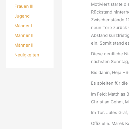
Motiviert starte d
Frauen III
Rückstand hinterhe
Jugend
Zwischenstände 10:
Männer I
neun Tore zurück 
Abstand kurzfristi
Männer II
ein. Somit stand 
Männer III
Diese deutliche Ni
Neuigkeiten
nächsten Sonntag,
Bis dahin, Heja HS
Es spielten für di
Im Feld: Matthias 
Christian Gehm, Ma
Im Tor: Jules Graf,
Offizielle: Marek 