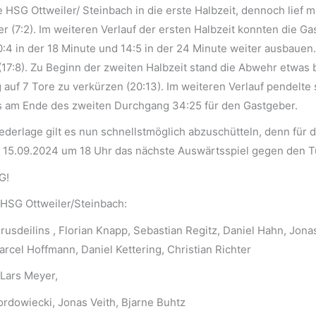
ie HSG Ottweiler/ Steinbach in die erste Halbzeit, dennoch lief
r (7:2). Im weiteren Verlauf der ersten Halbzeit konnten die G
4 in der 18 Minute und 14:5 in der 24 Minute weiter ausbauen.
(17:8). Zu Beginn der zweiten Halbzeit stand die Abwehr etwas
g auf 7 Tore zu verkürzen (20:13). Im weiteren Verlauf pendelt
es am Ende des zweiten Durchgang 34:25 für den Gastgeber.
ederlage gilt es nun schnellstmöglich abzuschütteln, denn für 
 15.09.2024 um 18 Uhr das nächste Auswärtsspiel gegen den 
G!
e HSG Ottweiler/Steinbach:
Brusdeilins , Florian Knapp, Sebastian Regitz, Daniel Hahn, Jon
rcel Hoffmann, Daniel Kettering, Christian Richter
 Lars Meyer,
Kordowiecki, Jonas Veith, Bjarne Buhtz