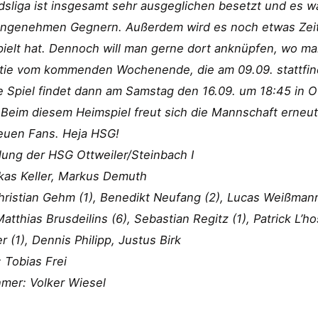
sliga ist insgesamt sehr ausgeglichen besetzt und es w
angenehmen Gegnern. Außerdem wird es noch etwas Zeit e
ielt hat. Dennoch will man gerne dort anknüpfen, wo ma
rtie vom kommenden Wochenende, die am 09.09. stattfin
 Spiel findet dann am Samstag den 16.09. um 18:45 in Ot
t. Beim diesem Heimspiel freut sich die Mannschaft erneut
reuen Fans. Heja HSG!
lung der HSG Ottweiler/Steinbach I
kas Keller, Markus Demuth
hristian Gehm (1), Benedikt Neufang (2), Lucas Weißman
Matthias Brusdeilins (6), Sebastian Regitz (1), Patrick L’h
r (1), Dennis Philipp, Justus Birk
: Tobias Frei
mer: Volker Wiesel