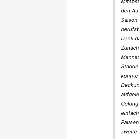
Mitabst
den Auf
Saison
berufsb
Dank da
Zunäch
Mannsch
Stande 
konnte 
Deckun
aufgele
Gelung
einfac
Pausent
zweite 