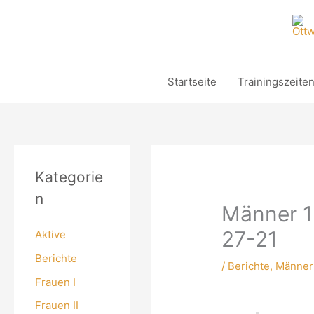
Zum
Inhalt
springen
Startseite
Trainingszeite
Kategorie
n
Männer 1
27-21
Aktive
Berichte
/
Berichte
,
Männer 
Frauen I
Frauen II