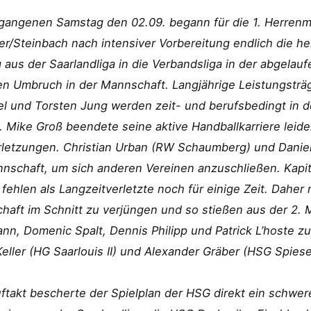
gangenen Samstag den 02.09. begann für die 1. Herren
er/Steinbach nach intensiver Vorbereitung endlich die h
 aus der Saarlandliga in die Verbandsliga in der abgelau
en Umbruch in der Mannschaft. Langjährige Leistungsträ
l und Torsten Jung werden zeit- und berufsbedingt in d
. Mike Groß beendete seine aktive Handballkarriere leide
rletzungen. Christian Urban (RW Schaumberg) und Daniel
nnschaft, um sich anderen Vereinen anzuschließen. Kapi
 fehlen als Langzeitverletzte noch für einige Zeit. Dahe
aft im Schnitt zu verjüngen und so stießen aus der 2. 
nn, Domenic Spalt, Dennis Philipp und Patrick L’hoste 
eller (HG Saarlouis II) und Alexander Gräber (HSG Spie
takt bescherte der Spielplan der HSG direkt ein schwer