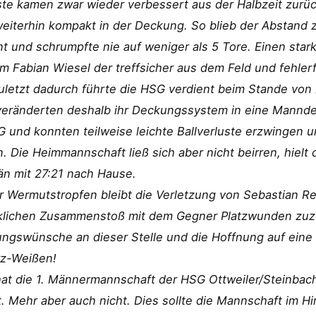
te kamen zwar wieder verbessert aus der Halbzeit zurück
eiterhin kompakt in der Deckung. So blieb der Abstand 
t und schrumpfte nie auf weniger als 5 Tore. Einen starke
em Fabian Wiesel der treffsicher aus dem Feld und fehlerf
uletzt dadurch führte die HSG verdient beim Stande von 
veränderten deshalb ihr Deckungssystem in eine Mannde
 und konnten teilweise leichte Ballverluste erzwingen 
n. Die Heimmannschaft ließ sich aber nicht beirren, hielt
än mit 27:21 nach Hause.
r Wermutstropfen bleibt die Verletzung von Sebastian Re
klichen Zusammenstoß mit dem Gegner Platzwunden zuzo
gswünsche an dieser Stelle und die Hoffnung auf eine s
z-Weißen!
hat die 1. Männermannschaft der HSG Ottweiler/Steinbac
. Mehr aber auch nicht. Dies sollte die Mannschaft im Hi