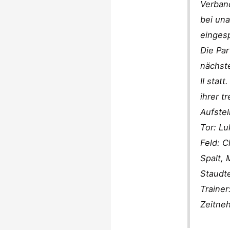
Verband
bei un
eingesp
Die Pa
nächste
II stat
ihrer t
Aufstel
Tor: Lu
Feld: C
Spalt, 
Staudte
Trainer
Zeitneh