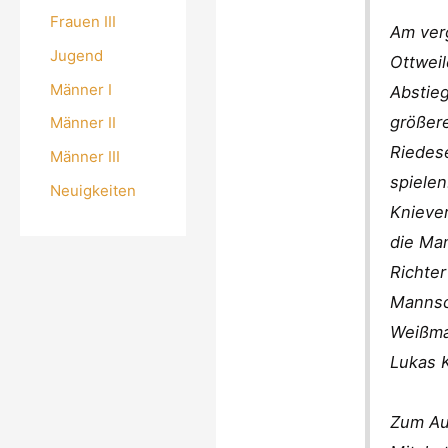
Frauen III
Am ver
Jugend
Ottweil
Männer I
Abstieg
größer
Männer II
Riedese
Männer III
spielen
Neuigkeiten
Knieve
die Ma
Richter
Mannsch
Weißma
Lukas K
Zum Auf