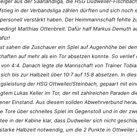
eiger aus der Saarlandliga, die HSG Dudweiler-Fischbach
stieg in der Verbandsliga zählen dürften und sich noch e
 personell verstärkt haben. Der Heimmannschaft fehlte 
edingt Matthias Ottenbreit. Dafür half Markus Demuth a
für!
st sahen die Zuschauer ein Spiel auf Augenhöhe bei dem
aften auf mehr als ein Tor absetzen konnte. So verlief 
von 4:4. Danach legte die Mannschaft von Trainer Tobia
sich bis zur Halbzeit über 10:7 auf 15:8 absetzen. In die
gsleistung der HSG Ottweiler/Steinbach, gepaart mit e
gtem Lukas Keller im Tor, der mit zahlreichen Paraden di
ener Einstand. Aus diesem soliden Abwehrverbund hera
he Tore über schnelles Spiel im Gegenstoß und in der z
ee in der Kabine klar, dass Dudweiler sich nicht geschl
starke Halbzeit notwendig, um die 2 Punkte in Ottweiler 