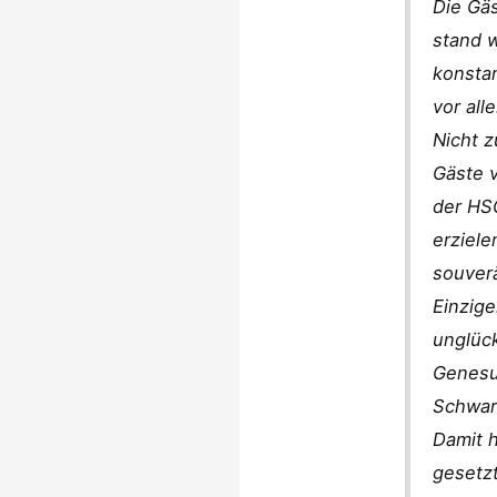
Die Gäs
stand w
konstan
vor all
Nicht z
Gäste 
der HSG
erziele
souver
Einzige
unglüc
Genesun
Schwar
Damit 
gesetzt