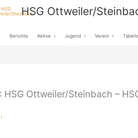
HSG Ottweiler/Steinba
n
Berichte
Aktive
Jugend
Verein
Tabell
: HSG Ottweiler/Steinbach – HS
I