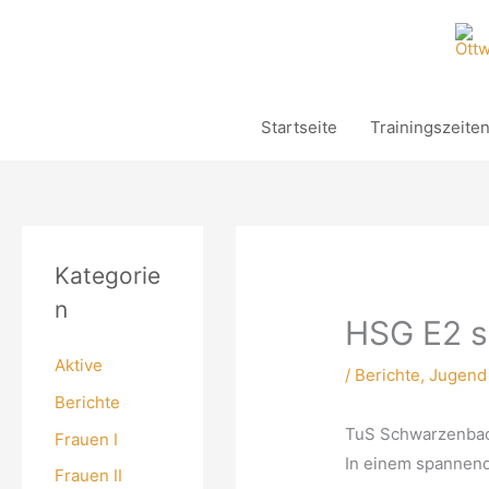
Zum
Inhalt
springen
Startseite
Trainingszeite
Kategorie
n
HSG E2 s
Aktive
/
Berichte
,
Jugend
Berichte
TuS Schwarzenbach
Frauen I
In einem spannend
Frauen II