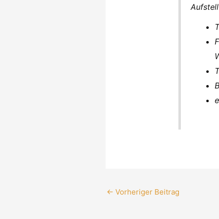
Aufstel
T
F
W
T
B
e
←
Vorheriger Beitrag