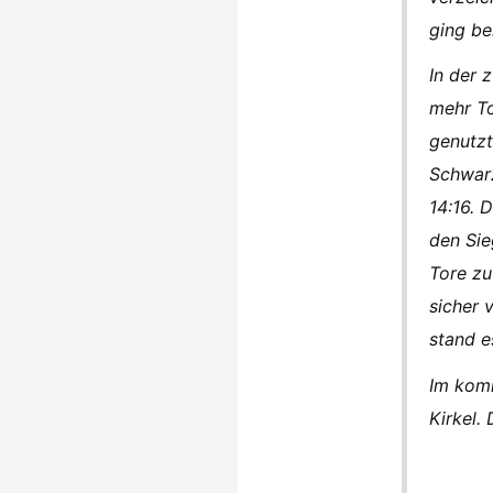
ging be
In der 
mehr To
genutzt
Schwar
14:16. 
den Si
Tore zu
sicher 
stand e
Im komm
Kirkel.