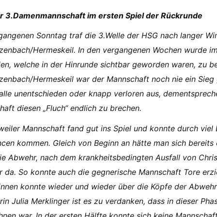
er 3.Damenmannschaft im ersten Spiel der Rückrunde
angenen Sonntag traf die 3.Welle der HSG nach langer Wi
enbach/Hermeskeil. In den vergangenen Wochen wurde im Tr
len, welche in der Hinrunde sichtbar geworden waren, zu b
enbach/Hermeskeil war der Mannschaft noch nie ein Sieg 
alle unentschieden oder knapp verloren aus, dementsprech
aft diesen „Fluch“ endlich zu brechen.
weiler Mannschaft fand gut ins Spiel und konnte durch vie
cen kommen. Gleich von Beginn an hätte man sich bereits 
ie Abwehr, nach dem krankheitsbedingten Ausfall von Chris
r da. So konnte auch die gegnerische Mannschaft Tore erzi
nnen konnte wieder und wieder über die Köpfe der Abwehr 
rin Julia Merklinger ist es zu verdanken, dass in dieser Ph
hnen war. In der ersten Hälfte konnte sich keine Mannscha