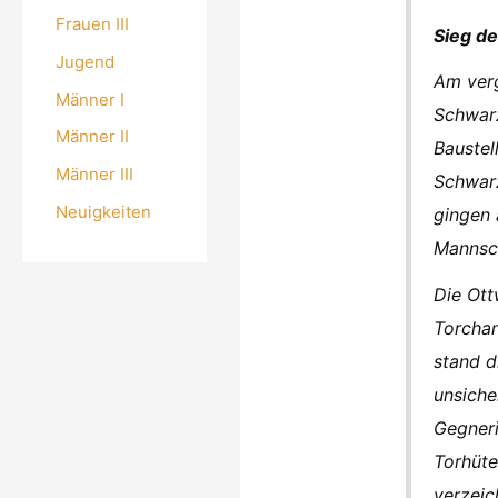
Frauen III
Sieg d
Jugend
Am verg
Männer I
Schwarz
Männer II
Baustel
Männer III
Schwarz
Neuigkeiten
gingen 
Mannsch
Die Ott
Torchan
stand d
unsiche
Gegneri
Torhüte
verzeic