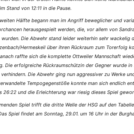
im Stand von 12:11 in die Pause.
zweiten Hälfte begann man im Angriff beweglicher und variab
rchancen herausgespielt werden, die, vor allem von Sandr
 wurden. Die Abwehr stand leider weiterhin sehr wackelig d
zenbach/Hermeskeil über ihren Rückraum zum Torerfolg k
Danach raffte sich die komplette Ottweiler Mannschaft wi
eg. Die erfolgreiche Rückraumschützin der Gegner wurde
 verhindern. Die Abwehr ging nun aggressiver zu Werke un
verwandelte Tempogegenstöße konnte man sich endlich en
s 26:22 und die Erleichterung war riesig dieses Spiel gewo
enden Spiel trifft die dritte Welle der HSG auf den Tabell
 Das Spiel findet am Sonntag, 29.01. um 16 Uhr in der Burghall