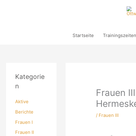
Zum
Inhalt
springen
Startseite
Trainingszeite
Kategorie
n
Frauen II
Hermeskei
Aktive
Berichte
/
Frauen III
Frauen I
Frauen II