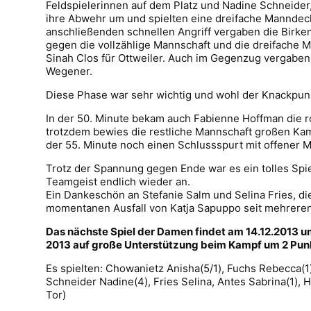
Feldspielerinnen auf dem Platz und Nadine Schneider,
ihre Abwehr um und spielten eine dreifache Manndeck
anschließenden schnellen Angriff vergaben die Birke
gegen die vollzählige Mannschaft und die dreifache 
Sinah Clos für Ottweiler. Auch im Gegenzug vergaben
Wegener.
Diese Phase war sehr wichtig und wohl der Knackpunk
In der 50. Minute bekam auch Fabienne Hoffman die r
trotzdem bewies die restliche Mannschaft großen Kam
der 55. Minute noch einen Schlussspurt mit offener
Trotz der Spannung gegen Ende war es ein tolles Sp
Teamgeist endlich wieder an.
Ein Dankeschön an Stefanie Salm und Selina Fries, d
momentanen Ausfall von Katja Sapuppo seit mehreren 
Das nächste Spiel der Damen findet am 14.12.2013 um 
2013 auf große Unterstützung beim Kampf um 2 Punk
Es spielten: Chowanietz Anisha(5/1), Fuchs Rebecca(1)
Schneider Nadine(4), Fries Selina, Antes Sabrina(1),
Tor)