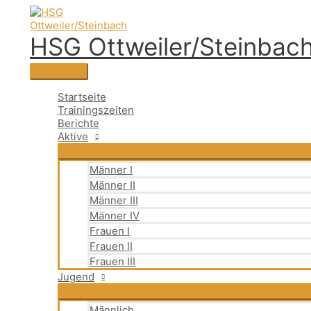
Zum
Suchen
Hauptmenü
Suchen
Inhalt
nach:
springen
HSG Ottweiler/Steinbac
Startseite
Trainingszeiten
Berichte
Aktive
Männer I
Männer II
Männer III
Männer IV
Frauen I
Frauen II
Frauen III
Jugend
Männlich