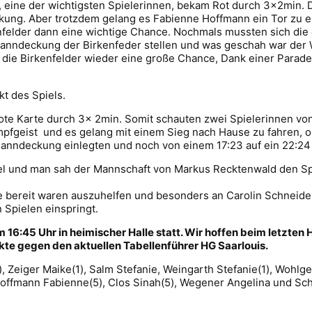
 eine der wichtigsten Spielerinnen, bekam Rot durch 3x2min. Di
ung. Aber trotzdem gelang es Fabienne Hoffmann ein Tor zu er
nfelder dann eine wichtige Chance. Nochmals mussten sich die 
Manndeckung der Birkenfeder stellen und was geschah war der 
 die Birkenfelder wieder eine große Chance, Dank einer Parade
t des Spiels.
ote Karte durch 3x 2min. Somit schauten zwei Spielerinnen von
pfgeist und es gelang mit einem Sieg nach Hause zu fahren, o
 Manndeckung einlegten und noch von einem 17:23 auf ein 22:2
iel und man sah der Mannschaft von Markus Recktenwald den S
ie bereit waren auszuhelfen und besonders an Carolin Schneid
Spielen einspringt.
16:45 Uhr in heimischer Halle statt. Wir hoffen beim letzten
te gegen den aktuellen Tabellenführer HG Saarlouis.
, Zeiger Maike(1), Salm Stefanie, Weingarth Stefanie(1), Wohlg
 Hoffmann Fabienne(5), Clos Sinah(5), Wegener Angelina und Sch