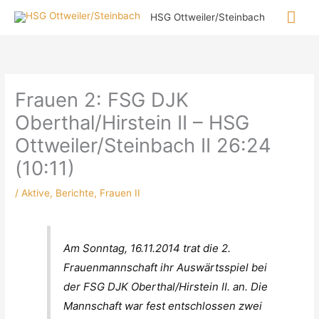
Zum
Hau
HSG Ottweiler/Steinbach
Inhalt
springen
Frauen 2: FSG DJK
Oberthal/Hirstein II – HSG
Ottweiler/Steinbach II 26:24
(10:11)
/
Aktive
,
Berichte
,
Frauen II
Am Sonntag, 16.11.2014 trat die 2.
Frauenmannschaft ihr Auswärtsspiel bei
der FSG DJK Oberthal/Hirstein II. an. Die
Mannschaft war fest entschlossen zwei