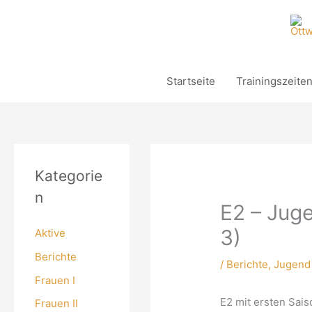
Zum
Inhalt
springen
Startseite
Trainingszeite
Kategorie
n
E2 – Juge
3)
Aktive
Berichte
/
Berichte
,
Jugend
Frauen I
E2 mit ersten Sais
Frauen II