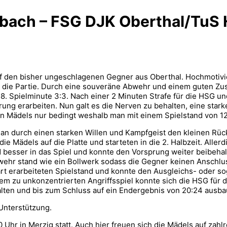
bach – FSG DJK Oberthal/TuS 
den bisher ungeschlagenen Gegner aus Oberthal. Hochmotivier
n die Partie. Durch eine souveräne Abwehr und einem guten Zu
 8. Spielminute 3:3. Nach einer 2 Minuten Strafe für die HSG u
rung erarbeiten. Nun galt es die Nerven zu behalten, eine star
en Mädels nur bedingt weshalb man mit einem Spielstand von 12:
 man durch einen starken Willen und Kampfgeist den kleinen Rü
 Mädels auf die Platte und starteten in die 2. Halbzeit. Allerd
esser in das Spiel und konnte den Vorsprung weiter beibehalt
bwehr stand wie ein Bollwerk sodass die Gegner keinen Anschlus
hart erarbeiteten Spielstand und konnte den Ausgleichs- oder so
m zu unkonzentrierten Angriffsspiel konnte sich die HSG für di
lten und bis zum Schluss auf ein Endergebnis von 20:24 ausba
 Unterstützung.
Uhr in Merzig statt. Auch hier freuen sich die Mädels auf zahl