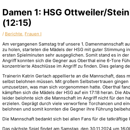
Damen 1: HSG Ottweiler/Stein
(12:15)
/
Berichte
,
Frauen I
Am vergangenen Samstag traf unsere 1. Damenmannschaft auf 
zu holen, starteten die Mädels der HSG mit guter Stimmung i
ersten Spielminuten sehr ausgeglichen. Somit stand es in der
Angriff konnten sich die Gegner aus Oberthal eine 6-Tore Füh
konzentrierte Abschlüsse im Angriff zu finden. Dies gelang d
Trainerin Katrin Gerlach appellierte an die Mannschaft, dass
selbst belohnen müssen. Mit großem Selbstvertrauen gingen die
umzusetzen, was man sich vorgenommen hatte. Oberthal fand b
kämpften sich die Mädels der HSG auf ein 17:18 heran. Die A
leider belohnte sich die Mannschaft im Angriff nicht für den 
erzielen. Geprägt durch viele verworfene Torchancen und eine
belohnen und somit konnten die Gegner ihre Führung beibeha
Die Mannschaft bedankt sich bei allen Fans für die tatkräftige
Das nächste Spiel findet am Samstag, den 30.11.2024 um 16:00 