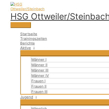
Zum
Suchen
Hauptmenü
Suchen
Inhalt
nach:
springen
HSG Ottweiler/Steinbac
Startseite
Trainingszeiten
Berichte
Aktive
Männer I
Männer II
Männer III
Männer IV
Frauen I
Frauen II
Frauen III
Jugend
Männlich