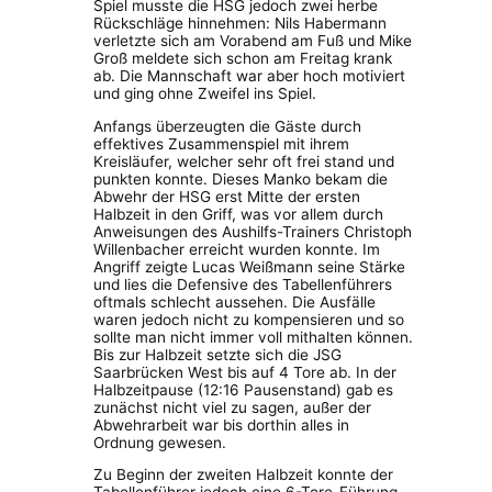
Spiel musste die HSG jedoch zwei herbe
Rückschläge hinnehmen: Nils Habermann
verletzte sich am Vorabend am Fuß und Mike
Groß meldete sich schon am Freitag krank
ab. Die Mannschaft war aber hoch motiviert
und ging ohne Zweifel ins Spiel.
Anfangs überzeugten die Gäste durch
effektives Zusammenspiel mit ihrem
Kreisläufer, welcher sehr oft frei stand und
punkten konnte. Dieses Manko bekam die
Abwehr der HSG erst Mitte der ersten
Halbzeit in den Griff, was vor allem durch
Anweisungen des Aushilfs-Trainers Christoph
Willenbacher erreicht wurden konnte. Im
Angriff zeigte Lucas Weißmann seine Stärke
und lies die Defensive des Tabellenführers
oftmals schlecht aussehen. Die Ausfälle
waren jedoch nicht zu kompensieren und so
sollte man nicht immer voll mithalten können.
Bis zur Halbzeit setzte sich die JSG
Saarbrücken West bis auf 4 Tore ab. In der
Halbzeitpause (12:16 Pausenstand) gab es
zunächst nicht viel zu sagen, außer der
Abwehrarbeit war bis dorthin alles in
Ordnung gewesen.
Zu Beginn der zweiten Halbzeit konnte der