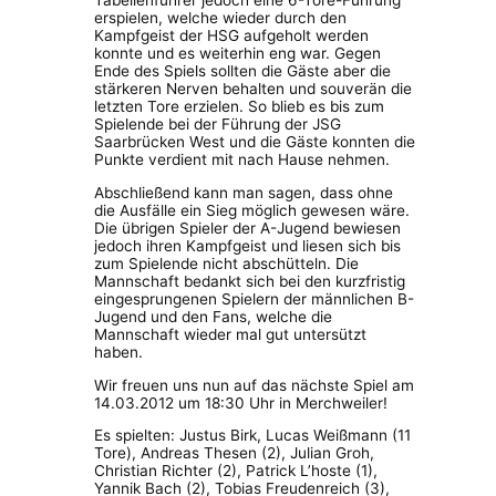
Tabellenführer jedoch eine 6-Tore-Führung
erspielen, welche wieder durch den
Kampfgeist der HSG aufgeholt werden
konnte und es weiterhin eng war. Gegen
Ende des Spiels sollten die Gäste aber die
stärkeren Nerven behalten und souverän die
letzten Tore erzielen. So blieb es bis zum
Spielende bei der Führung der JSG
Saarbrücken West und die Gäste konnten die
Punkte verdient mit nach Hause nehmen.
Abschließend kann man sagen, dass ohne
die Ausfälle ein Sieg möglich gewesen wäre.
Die übrigen Spieler der A-Jugend bewiesen
jedoch ihren Kampfgeist und liesen sich bis
zum Spielende nicht abschütteln. Die
Mannschaft bedankt sich bei den kurzfristig
eingesprungenen Spielern der männlichen B-
Jugend und den Fans, welche die
Mannschaft wieder mal gut untersützt
haben.
Wir freuen uns nun auf das nächste Spiel am
14.03.2012 um 18:30 Uhr in Merchweiler!
Es spielten: Justus Birk, Lucas Weißmann (11
Tore), Andreas Thesen (2), Julian Groh,
Christian Richter (2), Patrick L’hoste (1),
Yannik Bach (2), Tobias Freudenreich (3),