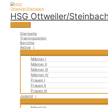
Zum
Suchen
Hauptmenü
Suchen
Inhalt
nach:
springen
HSG Ottweiler/Steinbac
Startseite
Trainingszeiten
Berichte
Aktive
Männer I
Männer II
Männer III
Männer IV
Frauen I
Frauen II
Frauen III
Jugend
Männlich