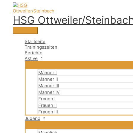
Zum
Suchen
Hauptmenü
Suchen
Inhalt
nach:
springen
HSG Ottweiler/Steinbac
Startseite
Trainingszeiten
Berichte
Aktive
Männer I
Männer II
Männer III
Männer IV
Frauen I
Frauen II
Frauen III
Jugend
Männlich